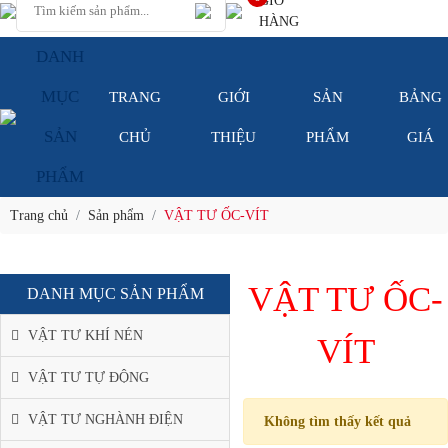
GIỎ
HÀNG
DANH
MỤC
TRANG
GIỚI
SẢN
BẢNG
SẢN
CHỦ
THIỆU
PHẨM
GIÁ
PHẨM
Trang chủ
Sản phẩm
VẬT TƯ ỐC-VÍT
VẬT TƯ ỐC-
DANH MỤC SẢN PHẨM
VẬT TƯ KHÍ NÉN
VÍT
VẬT TƯ TỰ ĐỘNG
VẬT TƯ NGHÀNH ĐIỆN
Không tìm thấy kết quả