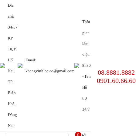
Địa
chỉ:
Thời
34/57
gian
KP
làm
10, P.
việc:
Hố
Email:
8h30
08.8881.8882
Nai,
khangvinhloc.co@gmail.com
- 19h
0901.60.66.60
TP.
Hỗ
Biên
trợ
Hoà,
24/7
Đồng
Nai
0