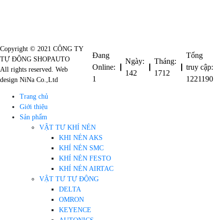
trả
Copyright © 2021 CÔNG TY
Đang
Tổng
TỰ ĐỘNG SHOPAUTO
Ngày:
Tháng:
Online:
truy cập:
All rights reserved. Web
142
1712
1
1221190
design NiNa Co.,Ltd
Trang chủ
Giới thiệu
Sản phẩm
VẬT TƯ KHÍ NÉN
KHI NÉN AKS
KHÍ NÉN SMC
KHÍ NÉN FESTO
KHÍ NÉN AIRTAC
VẬT TƯ TỰ ĐỘNG
DELTA
OMRON
KEYENCE