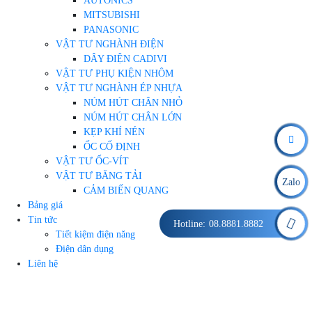
AUTONICS
MITSUBISHI
PANASONIC
VẬT TƯ NGHÀNH ĐIỆN
DÂY ĐIỆN CADIVI
VẬT TƯ PHỤ KIỆN NHÔM
VẬT TƯ NGHÀNH ÉP NHỰA
NÚM HÚT CHÂN NHỎ
NÚM HÚT CHÂN LỚN
KẸP KHÍ NÉN
ỐC CỐ ĐỊNH
VẬT TƯ ỐC-VÍT
VẬT TƯ BĂNG TẢI
Zalo
CẢM BIẾN QUANG
Bảng giá
Tin tức
Hotline:
08.8881.8882
Tiết kiệm điện năng
Điện dân dụng
Liên hệ