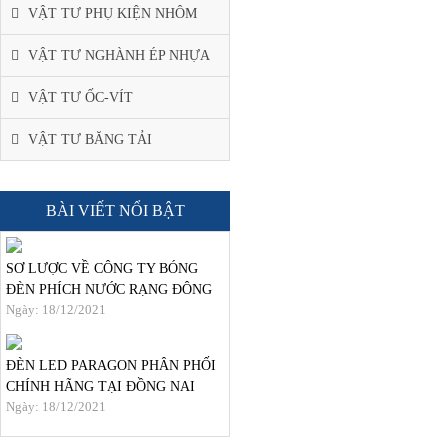
VẬT TƯ PHỤ KIỆN NHÔM
VẬT TƯ NGHÀNH ÉP NHỰA
VẬT TƯ ỐC-VÍT
VẬT TƯ BĂNG TẢI
BÀI VIẾT NỔI BẬT
SƠ LƯỢC VỀ CÔNG TY BÓNG
ĐÈN PHÍCH NƯỚC RẠNG ĐÔNG
Ngày: 18/12/2021
ĐÈN LED PARAGON PHÂN PHỐI
CHÍNH HÃNG TẠI ĐỒNG NAI
Ngày: 18/12/2021