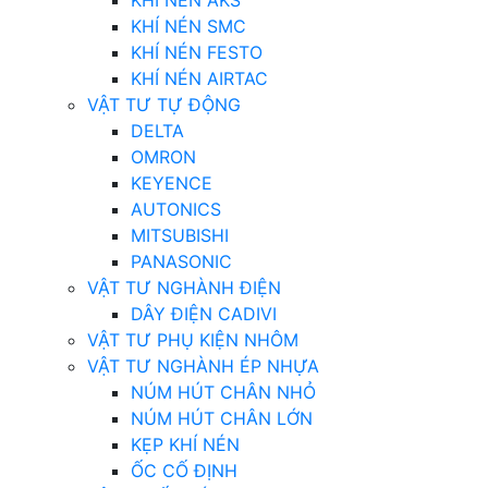
KHI NÉN AKS
KHÍ NÉN SMC
KHÍ NÉN FESTO
KHÍ NÉN AIRTAC
VẬT TƯ TỰ ĐỘNG
DELTA
OMRON
KEYENCE
AUTONICS
MITSUBISHI
PANASONIC
VẬT TƯ NGHÀNH ĐIỆN
DÂY ĐIỆN CADIVI
VẬT TƯ PHỤ KIỆN NHÔM
VẬT TƯ NGHÀNH ÉP NHỰA
NÚM HÚT CHÂN NHỎ
NÚM HÚT CHÂN LỚN
KẸP KHÍ NÉN
ỐC CỐ ĐỊNH