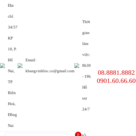
Địa
chỉ:
Thời
34/57
gian
KP
làm
10, P.
việc:
Hố
Email:
8h30
08.8881.8882
Nai,
khangvinhloc.co@gmail.com
- 19h
0901.60.66.60
TP.
Hỗ
Biên
trợ
Hoà,
24/7
Đồng
Nai
0