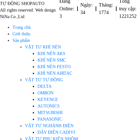
Đang
Tổng
TỰ ĐỘNG SHOPAUTO
Ngày:
Tháng:
Online:
truy cập:
All rights reserved. Web design
34
1774
3
1221252
NiNa Co.,Ltd
Trang chủ
Giới thiệu
Sản phẩm
VẬT TƯ KHÍ NÉN
KHI NÉN AKS
KHÍ NÉN SMC
KHÍ NÉN FESTO
KHÍ NÉN AIRTAC
VẬT TƯ TỰ ĐỘNG
DELTA
OMRON
KEYENCE
AUTONICS
MITSUBISHI
PANASONIC
VẬT TƯ NGHÀNH ĐIỆN
DÂY ĐIỆN CADIVI
VẬT TƯ PHỤ KIỆN NHÔM