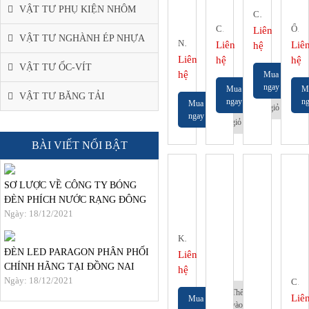
VẬT TƯ PHỤ KIỆN NHÔM
CÁP ĐIỆN CADIVI VCMD
CÁP ĐIỆN CADIVI CXV-01
ỐC CỐ ĐỊNH ĐƠN ĐÔI
Liên
VẬT TƯ NGHÀNH ÉP NHỰA
NÚM HÚT CHÂN LỚN (2 TẦNG)
Liên
Liê
hệ
Liên
hệ
hệ
VẬT TƯ ỐC-VÍT
hệ
Mua
Thêm
ngay
Mua
M
vào
VẬT TƯ BĂNG TẢI
Thêm
ngay
ng
Mua
giỏ
vào
ngay
giỏ
BÀI VIẾT NỔI BẬT
SƠ LƯỢC VỀ CÔNG TY BÓNG
ĐÈN PHÍCH NƯỚC RẠNG ĐÔNG
Ngày: 18/12/2021
KẸP MINI KHÍ NÉN
ĐÈN LED PARAGON PHÂN PHỐI
Liên
CHÍNH HÃNG TẠI ĐỒNG NAI
hệ
Ngày: 18/12/2021
CẢM BIẾN QUANG DATALOGIC TL46-WL-815
Thêm
Liê
Mua
vào