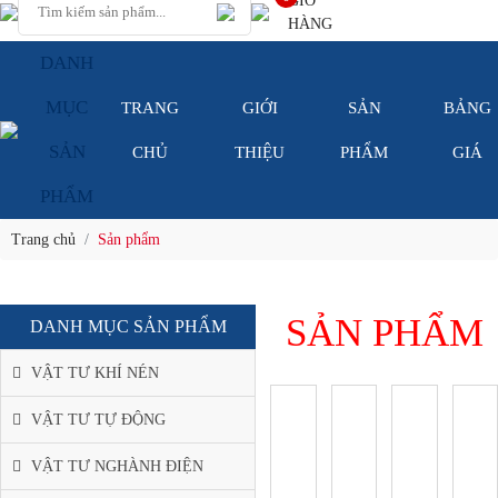
GIỎ
HÀNG
DANH
MỤC
TRANG
GIỚI
SẢN
BẢNG
SẢN
CHỦ
THIỆU
PHẨM
GIÁ
PHẨM
Trang chủ
Sản phẩm
SẢN PHẨM
DANH MỤC SẢN PHẨM
VẬT TƯ KHÍ NÉN
VẬT TƯ TỰ ĐỘNG
VẬT TƯ NGHÀNH ĐIỆN