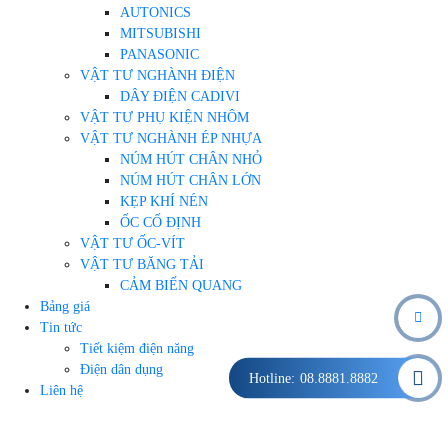
AUTONICS
MITSUBISHI
PANASONIC
VẬT TƯ NGHÀNH ĐIỆN
DÂY ĐIỆN CADIVI
VẬT TƯ PHỤ KIỆN NHÔM
VẬT TƯ NGHÀNH ÉP NHỰA
NÚM HÚT CHÂN NHỎ
NÚM HÚT CHÂN LỚN
KẸP KHÍ NÉN
ỐC CỐ ĐỊNH
VẬT TƯ ỐC-VÍT
VẬT TƯ BĂNG TẢI
CẢM BIẾN QUANG
Bảng giá
Tin tức
Tiết kiệm điện năng
Điện dân dụng
Hotline:
08.8881.8882
Liên hệ