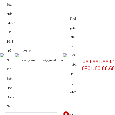
Địa
chỉ:
Thời
34/57
gian
KP
làm
10, P.
việc:
Hố
Email:
8h30
08.8881.8882
Nai,
khangvinhloc.co@gmail.com
- 19h
0901.60.66.60
TP.
Hỗ
Biên
trợ
Hoà,
24/7
Đồng
Nai
0