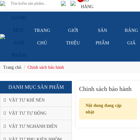
GIỎ
HÀNG
DANH
MỤC
TRANG
GIỚI
SẢN
BẢNG
SẢN
CHỦ
THIỆU
PHẨM
GIÁ
PHẨM
Trang chủ
Chinh sách bảo hành
DANH MỤC SẢN PHẨM
Chinh sách bảo hành
VẬT TƯ KHÍ NÉN
Nội dung đang cập
nhật
VẬT TƯ TỰ ĐỘNG
VẬT TƯ NGHÀNH ĐIỆN
VẬT TƯ PHỤ KIỆN NHÔM