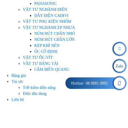
PANASONIC
VẬT TƯ NGHÀNH ĐIỆN
DÂY ĐIỆN CADIVI
VẬT TƯ PHỤ KIỆN NHÔM
VẬT TƯ NGHÀNH ÉP NHỰA
NÚM HÚT CHÂN NHỎ
NÚM HÚT CHÂN LỚN
KẸP KHÍ NÉN
ỐC CỐ ĐỊNH
VẬT TƯ ỐC-VÍT
VẬT TƯ BĂNG TẢI
Zalo
CẢM BIẾN QUANG
Bảng giá
Tin tức
Hotline:
08.8881.8882
Tiết kiệm điện năng
Điện dân dụng
Liên hệ