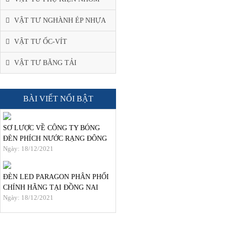
VẬT TƯ NGHÀNH ÉP NHỰA
VẬT TƯ ỐC-VÍT
VẬT TƯ BĂNG TẢI
BÀI VIẾT NỔI BẬT
SƠ LƯỢC VỀ CÔNG TY BÓNG
ĐÈN PHÍCH NƯỚC RẠNG ĐÔNG
Ngày: 18/12/2021
ĐÈN LED PARAGON PHÂN PHỐI
CHÍNH HÃNG TẠI ĐỒNG NAI
Ngày: 18/12/2021